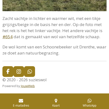
Zacht vachtje in lichter en warmer wit, met een tikje
grijzigs/beige in de basis her en der. Op de foto met
het rek is het het linker vachtje. Het andere vachtje is
#654
dat is gemaakt van wol van hetzelfde schaap.
De wol komt van een Schoonebeeker uit Drenthe, waar
ze doet aan natuurbegrazing.
F
I
W
a
n
h
© 2020 - 2026 suzieswol
c
s
a
Powered by
JouwWeb
e
t
t
b
a
s
o
g
A
o
r
p
E-mailadres
Kaart
WhatsApp
k
a
p