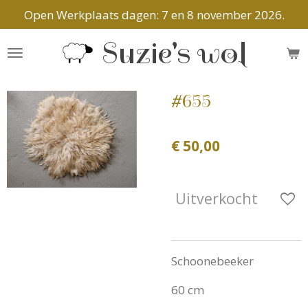
Open Werkplaats dagen: 7 en 8 november 2026.
Ga
direct
Suzie's wol
naar
de
hoofdinhoud
#655
€ 50,00
Uitverkocht
Schoonebeeker
60 cm