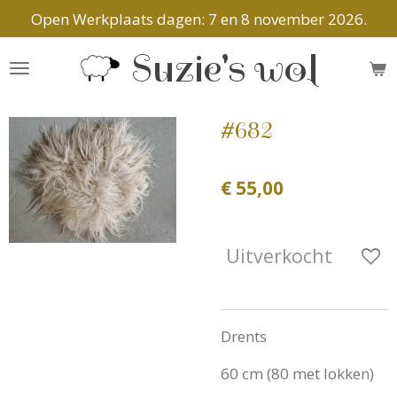
Open Werkplaats dagen: 7 en 8 november 2026.
Ga
direct
Suzie's wol
naar
de
hoofdinhoud
#682
€ 55,00
Uitverkocht
Drents
60 cm (80 met lokken)