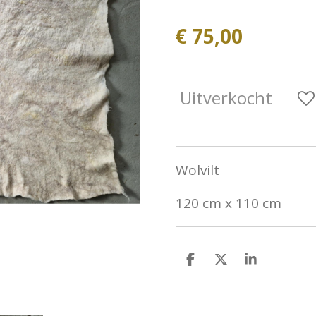
€ 75,00
Uitverkocht
Wolvilt
120 cm x 110 cm
D
D
S
e
e
h
l
e
a
e
l
r