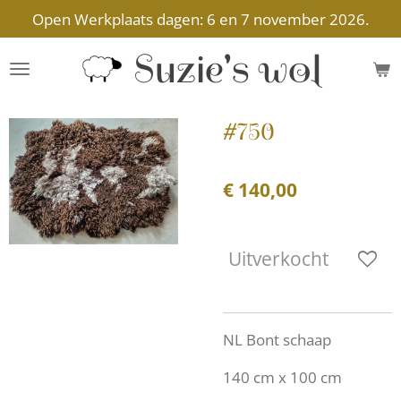
Open Werkplaats dagen: 6 en 7 november 2026.
Ga
direct
Suzie's wol
naar
de
hoofdinhoud
#750
€ 140,00
Uitverkocht
NL Bont schaap
140 cm x 100 cm