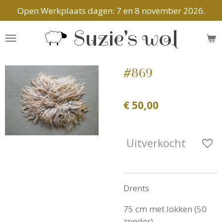
Open Werkplaats dagen: 7 en 8 november 2026.
Ga
direct
Suzie's wol
naar
de
hoofdinhoud
#869
€ 50,00
Uitverkocht
Drents
75 cm met lokken (50
zonder)