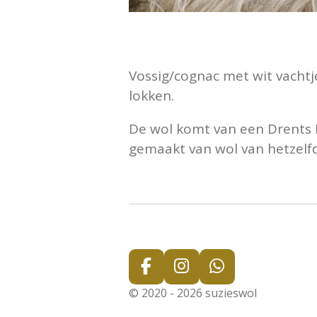
Vossig/cognac met wit vachtje.
lokken.
De wol komt van een Drents 
gemaakt van wol van hetzelf
F
I
W
a
n
h
© 2020 - 2026 suzieswol
c
s
a