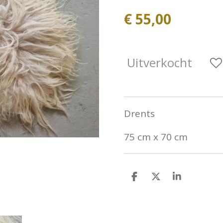
€ 55,00
Uitverkocht
Drents
75 cm x 70 cm
D
D
S
e
e
h
l
e
a
e
l
r
n
e