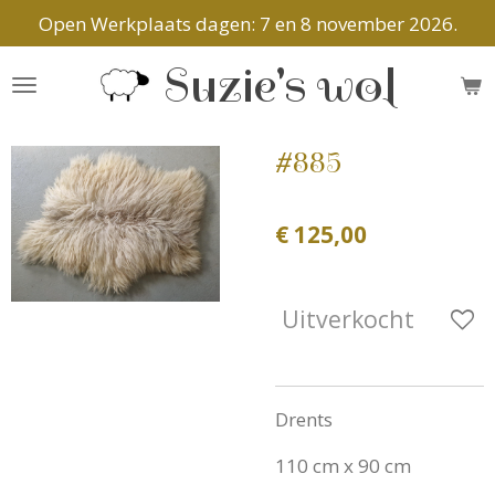
Open Werkplaats dagen: 7 en 8 november 2026.
Ga
direct
Suzie's wol
naar
de
hoofdinhoud
#885
€ 125,00
Uitverkocht
Drents
110 cm x 90 cm