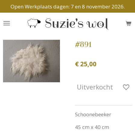
Open Werkplaats dagen: 7 en 8 november 2026.
Ga
direct
Suzie's wol
naar
de
hoofdinhoud
#891
€ 25,00
Uitverkocht
Schoonebeeker
45 cm x 40 cm