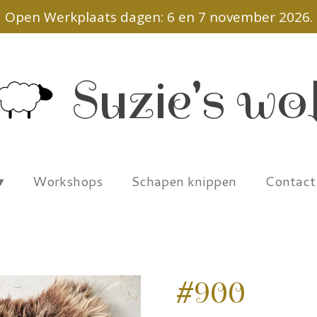
Open Werkplaats dagen: 6 en 7 november 2026.
Suzie's wo
Workshops
Schapen knippen
Contac
#900