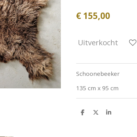
€ 155,00
Uitverkocht
Schoonebeeker
135 cm x 95 cm
D
D
S
e
e
h
l
e
a
e
l
r