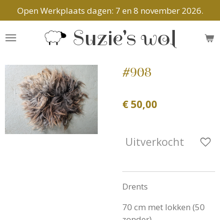
Open Werkplaats dagen: 7 en 8 november 2026.
Ga
direct
Suzie's wol
naar
de
hoofdinhoud
#908
€ 50,00
Uitverkocht
Drents
70 cm met lokken (50
zonder)