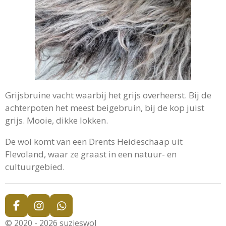
Grijsbruine vacht waarbij het grijs overheerst. Bij de
achterpoten het meest beigebruin, bij de kop juist
grijs. Mooie, dikke lokken.
De wol komt van een Drents Heideschaap uit
Flevoland, waar ze graast in een natuur- en
cultuurgebied.
F
I
W
a
n
h
© 2020 - 2026 suzieswol