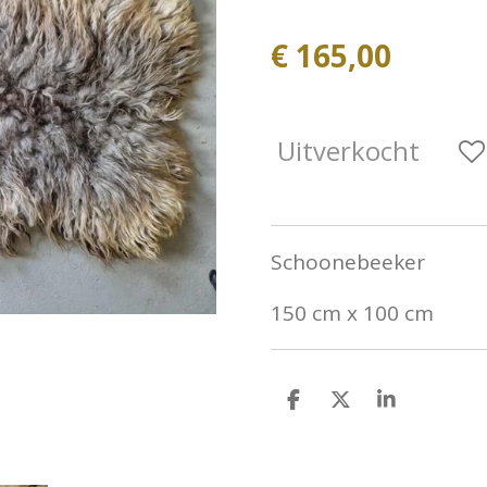
€ 165,00
Uitverkocht
Schoonebeeker
150 cm x 100 cm
D
D
S
e
e
h
l
e
a
e
l
r