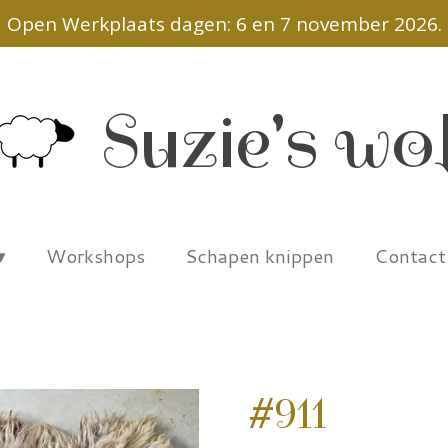
Open Werkplaats dagen: 6 en 7 november 2026.
Suzie's wo
Workshops
Schapen knippen
Contac
#911