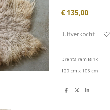
€ 135,00
Uitverkocht
Drents ram Bink
120 cm x 105 cm
D
D
S
e
e
h
l
e
a
e
l
r