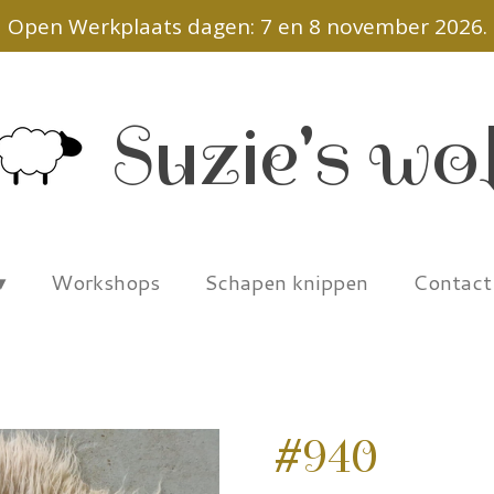
Open Werkplaats dagen: 7 en 8 november 2026.
Suzie's wo
Workshops
Schapen knippen
Contac
#940