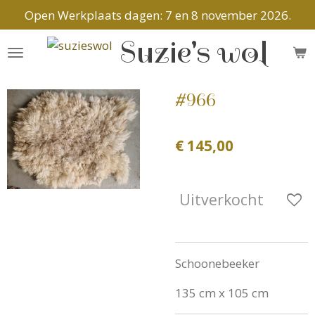
Open Werkplaats dagen: 7 en 8 november 2026.
Ga
direct
Suzie's wol
naar
de
hoofdinhoud
#966
€ 145,00
Uitverkocht
Schoonebeeker
135 cm x 105 cm