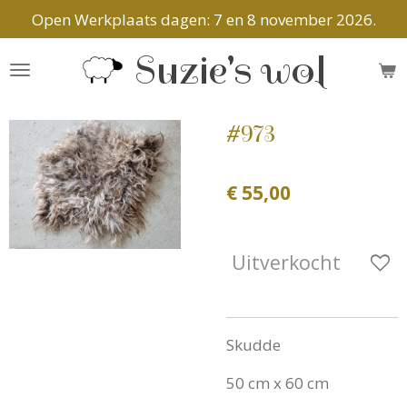
Open Werkplaats dagen: 7 en 8 november 2026.
Ga
direct
Suzie's wol
naar
de
hoofdinhoud
#973
€ 55,00
Uitverkocht
Skudde
50 cm x 60 cm