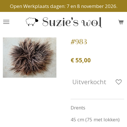
Open Werkplaats dagen: 7 en 8 november 2026.
Ga
direct
Suzie's wol
naar
de
hoofdinhoud
#983
€ 55,00
Uitverkocht
Drents
45 cm (75 met lokken)