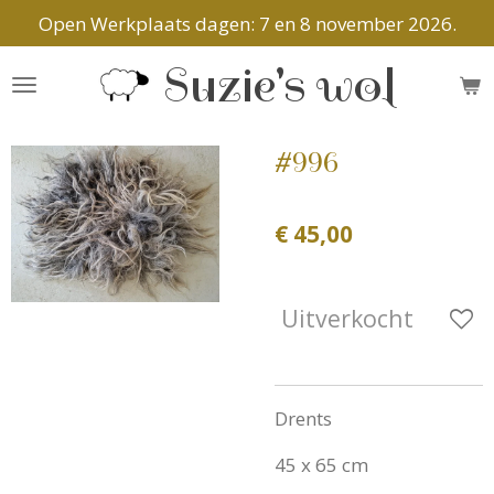
Open Werkplaats dagen: 7 en 8 november 2026.
Ga
direct
Suzie's wol
naar
de
hoofdinhoud
#996
€ 45,00
Uitverkocht
Drents
45 x 65 cm