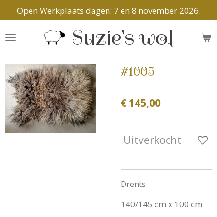
Open Werkplaats dagen: 7 en 8 november 2026.
Ga
direct
Suzie's wol
naar
de
hoofdinhoud
#1005
€ 145,00
Uitverkocht
Drents
140/145 cm x 100 cm