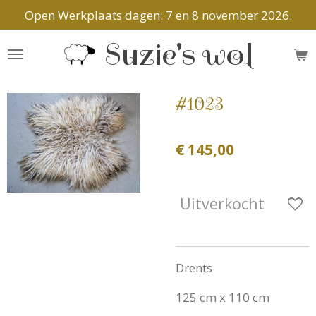
Open Werkplaats dagen: 7 en 8 november 2026.
Ga
direct
Suzie's wol
naar
de
hoofdinhoud
#1023
€ 145,00
Uitverkocht
Drents
125 cm x 110 cm