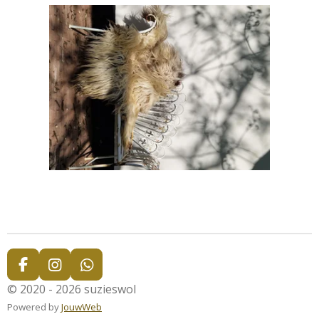
F
I
W
a
n
h
© 2020 - 2026 suzieswol
c
s
a
Powered by
JouwWeb
e
t
t