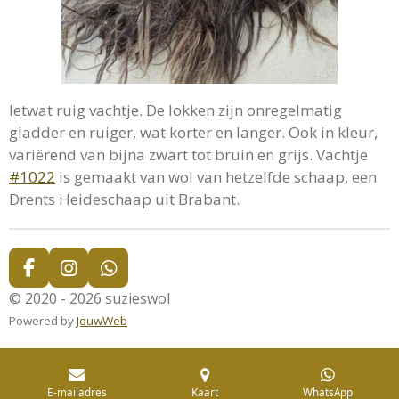
Ietwat ruig vachtje. De lokken zijn onregelmatig
gladder en ruiger, wat korter en langer. Ook in kleur,
variërend van bijna zwart tot bruin en grijs. Vachtje
#1022
is gemaakt van wol van hetzelfde schaap, een
Drents Heideschaap uit Brabant.
F
I
W
a
n
h
© 2020 - 2026 suzieswol
c
s
a
Powered by
JouwWeb
e
t
t
b
a
s
o
g
A
o
r
p
E-mailadres
Kaart
WhatsApp