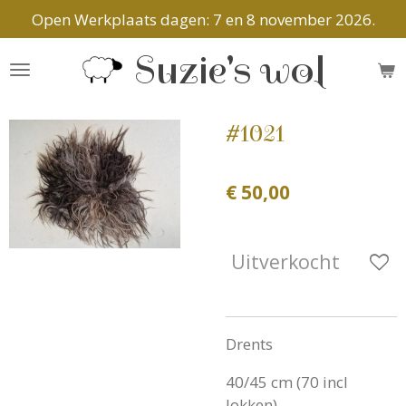
Open Werkplaats dagen: 7 en 8 november 2026.
Ga
direct
Suzie's wol
naar
de
hoofdinhoud
#1021
€ 50,00
Uitverkocht
Drents
40/45 cm (70 incl
lokken)