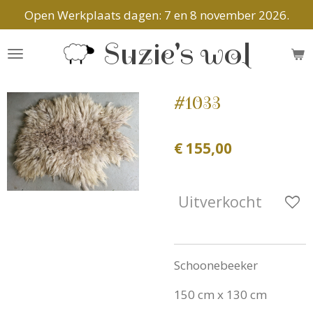
Open Werkplaats dagen: 7 en 8 november 2026.
Ga
direct
Suzie's wol
naar
de
hoofdinhoud
#1033
€ 155,00
Uitverkocht
Schoonebeeker
150 cm x 130 cm