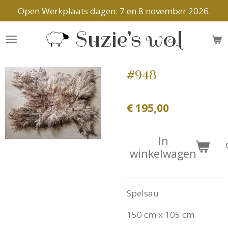
Open Werkplaats dagen: 7 en 8 november 2026.
Ga
direct
Suzie's wol
naar
de
hoofdinhoud
#948
€ 195,00
In
winkelwagen
Spelsau
150 cm x 105 cm