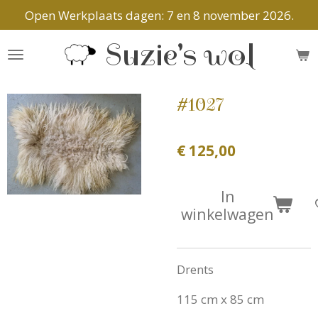
Open Werkplaats dagen: 7 en 8 november 2026.
Ga
direct
Suzie's wol
naar
de
hoofdinhoud
#1027
€ 125,00
In
winkelwagen
Drents
115 cm x 85 cm