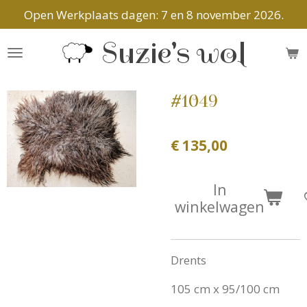
Open Werkplaats dagen: 7 en 8 november 2026.
Ga
direct
Suzie's wol
naar
de
hoofdinhoud
#1049
€ 135,00
In
winkelwagen
Drents
105 cm x 95/100 cm