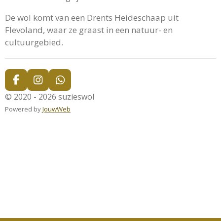
De wol komt van een Drents Heideschaap uit
Flevoland, waar ze graast in een natuur- en
cultuurgebied.
F
I
W
a
n
h
© 2020 - 2026 suzieswol
c
s
a
Powered by
JouwWeb
e
t
t
b
a
s
o
g
A
o
r
p
k
a
p
m