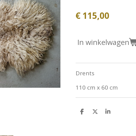
€ 115,00
In winkelwagen
Drents
110 cm x 60 cm
D
D
S
e
e
h
l
e
a
e
l
r