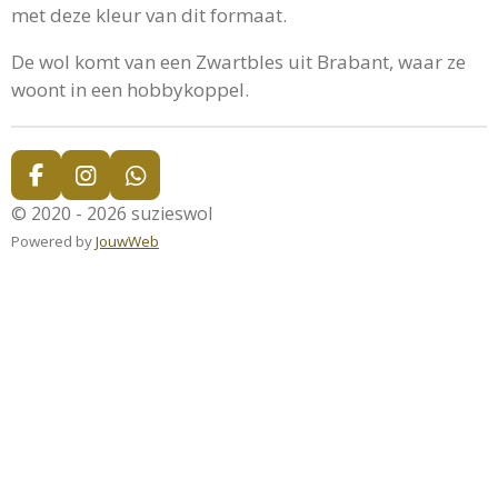
met deze kleur van dit formaat.
De wol komt van een Zwartbles uit Brabant, waar ze
woont in een hobbykoppel.
F
I
W
a
n
h
© 2020 - 2026 suzieswol
c
s
a
Powered by
JouwWeb
e
t
t
b
a
s
o
g
A
o
r
p
k
a
p
m