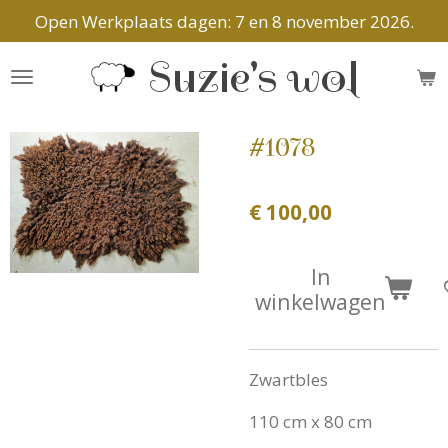
Open Werkplaats dagen: 7 en 8 november 2026.
Ga
direct
Suzie's wol
naar
de
hoofdinhoud
#1078
€ 100,00
In
winkelwagen
Zwartbles
110 cm x 80 cm